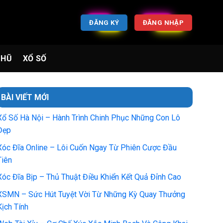
ĐĂNG KÝ
ĐĂNG NHẬP
 HŨ
XỔ SỐ
BÀI VIẾT MỚI
Xổ Số Hà Nội – Hành Trình Chinh Phục Những Con Lô
Đẹp
Xóc Đĩa Online – Lôi Cuốn Ngay Từ Phiên Cược Đầu
Tiên
Xóc Đĩa Bịp – Thủ Thuật Điều Khiển Kết Quả Đỉnh Cao
XSMN – Sức Hút Tuyệt Vời Từ Những Kỳ Quay Thưởng
Kịch Tính