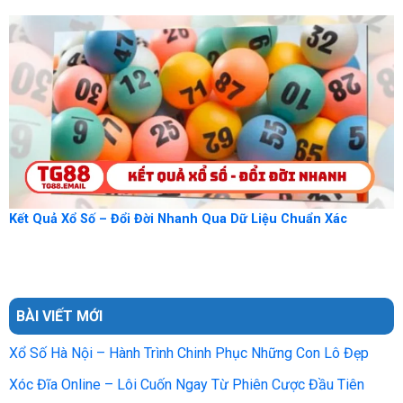
Kết Quả Xổ Số – Đổi Đời Nhanh Qua Dữ Liệu Chuẩn Xác
BÀI VIẾT MỚI
Xổ Số Hà Nội – Hành Trình Chinh Phục Những Con Lô Đẹp
Xóc Đĩa Online – Lôi Cuốn Ngay Từ Phiên Cược Đầu Tiên