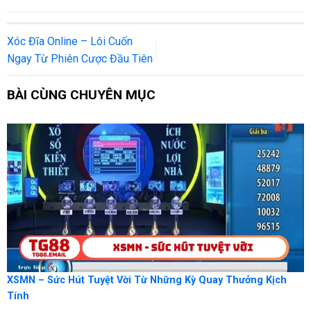
Xóc Đĩa Online – Lôi Cuốn
Ngay Từ Phiên Cược Đầu Tiên
BÀI CÙNG CHUYÊN MỤC
XSMN – Sức Hút Tuyệt Vời Từ Những Kỳ Quay Thưởng Kịch
Tính