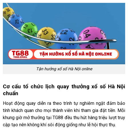
Tận hưởng xổ số Hà Nội online
Cơ cấu tổ chức lịch quay thưởng xổ số Hà Nội
chuẩn
Hoạt động quay diễn ra theo trình tự nghiêm ngặt đảm bảo
tính khách quan cho mọi thành viên khi tham gia đặt tiền. Mỗi
khung giờ mở thưởng tại TG88 đều thu hút hàng triệu lượt truy
cập tạo nên không khí sôi động giống như lễ hội thực thụ.