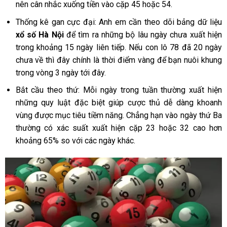
nên cân nhắc xuống tiền vào cặp 45 hoặc 54.
Thống kê gan cực đại: Anh em cần theo dõi bảng dữ liệu
xổ số Hà Nội
để tìm ra những bộ lâu ngày chưa xuất hiện
trong khoảng 15 ngày liên tiếp. Nếu con lô 78 đã 20 ngày
chưa về thì đây chính là thời điểm vàng để bạn nuôi khung
trong vòng 3 ngày tới đây.
Bắt cầu theo thứ: Mỗi ngày trong tuần thường xuất hiện
những quy luật đặc biệt giúp cược thủ dễ dàng khoanh
vùng được mục tiêu tiềm năng. Chẳng hạn vào ngày thứ Ba
thường có xác suất xuất hiện cặp 23 hoặc 32 cao hơn
khoảng 65% so với các ngày khác.