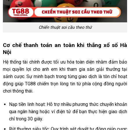
Chiến thuật soi cầu theo thứ
Cơ chế thanh toán an toàn khi thắng xổ số Hà
Nội
Hệ thống tài chính được tối ưu hóa toàn diện nhằm đảm bảo
mọi quyền lợi cho anh em khi tham gia săn giải thưởng tại
sảnh cược. Sự minh bạch trong từng giao dịch là tôn chỉ hoạt
động giúp TG88 chiếm trọn lòng tin từ phía cộng đồng người
chơi thông thái.
Nạp tiền linh hoạt: Hỗ trợ nhiều phương thức chuyển khoản
qua ngân hàng hoặc ví điện tử để bạn thực hiện giao dịch
chỉ trong 30 giây.
Rút thưởng siêu tốc: Quy trình xét duyệt tự động giúp cược