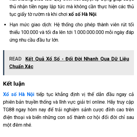
thủ nhận tiền ngay lập tức mà không cần thực hiện các thủ
tục giấy tờ rườm rà khi chơi
xổ số Hà Nội
.
Hạn mức giao dịch: Hệ thống cho phép thành viên rút tối
thiểu 100.000 và tối đa lên tới 1.000.000.000 mỗi ngày đáp
ứng nhu cầu đầu tư lớn.
READ
Kết Quả Xổ Số - Đổi Đời Nhanh Qua Dữ Liệu
Chuẩn Xác
Kết luận
Xổ số Hà Nội
tiếp tục khẳng định vị thế dẫn đầu ngay cả
phiên bản truyền thống và lĩnh vực giải trí online. Hãy truy cập
TG88 ngay hôm nay để trải nghiệm sảnh cược đỉnh cao trên
điện thoại và biến những con số thành cơ hội đổi đời chỉ sau
một đêm nhé.