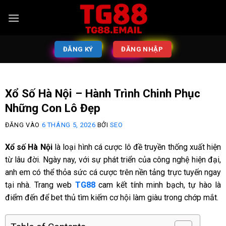
ĐĂNG KÝ
ĐĂNG NHẬP
Xổ Số Hà Nội – Hành Trình Chinh Phục
Những Con Lô Đẹp
ĐĂNG VÀO
6 THÁNG 5, 2026
BỞI
SEO
Xổ số Hà Nội
là loại hình cá cược lô đề truyền thống xuất hiện
từ lâu đời. Ngày nay, với sự phát triển của công nghệ hiện đại,
anh em có thể thỏa sức cá cược trên nền tảng trực tuyến ngay
tại nhà. Trang web
TG88
cam kết tính minh bạch, tự hào là
điểm đến để bet thủ tìm kiếm cơ hội làm giàu trong chớp mắt.