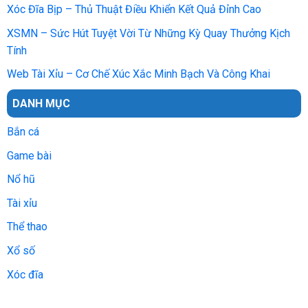
Xóc Đĩa Bịp – Thủ Thuật Điều Khiển Kết Quả Đỉnh Cao
XSMN – Sức Hút Tuyệt Vời Từ Những Kỳ Quay Thưởng Kịch
Tính
Web Tài Xỉu – Cơ Chế Xúc Xắc Minh Bạch Và Công Khai
DANH MỤC
Bắn cá
Game bài
Nổ hũ
Tài xỉu
Thể thao
Xổ số
Xóc đĩa